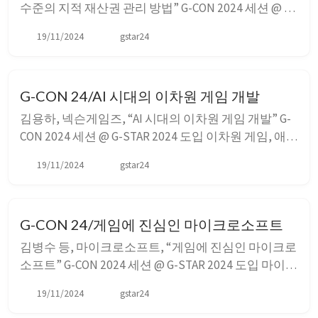
수준의 지적 재산권 관리 방법” G-CON 2024 세션 @ G-
STAR 2024 도입 디즈니는 수십년 동안 영화를 새 캐릭
19/11/2024
gstar24
터의 데뷔 플랫폼으로 활용해왔다. 이렇게 데뷔한 새
캐릭터와 IP는 다양한 제품, 음악, 콘서트, 게임, 그리
고 테마파크 어트랙션에 활용하면서 IP를 확장하였다.
G-CON 24/AI 시대의 이차원 게임 개발
디즈니에...
김용하, 넥슨게임즈, “AI 시대의 이차원 게임 개발” G-
CON 2024 세션 @ G-STAR 2024 도입 이차원 게임, 애니
메이션으로 비롯되는 서브컬처는 더 이상 서브컬처로
19/11/2024
gstar24
부르기 어려워지고 있다. 점차 메이저 컬처의 일부가
되어가고 있다. 특히 스트리밍 서비스가 대중화되고
많은 사람들이 애니메이션을 접하면서 그러한 경향이
G-CON 24/게임에 진심인 마이크로소프트
더욱 가속화되고 ...
김병수 등, 마이크로소프트, “게임에 진심인 마이크로
소프트” G-CON 2024 세션 @ G-STAR 2024 도입 마이크
로소프트는 1979년부터 게임 회사의 정체성을 유지해
19/11/2024
gstar24
왔다. 지금까지 681개의 게임을 퍼블리싱했을 정도다.