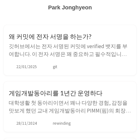
Park Jonghyeon
왜 커밋에 전자 서명을 하는가?
깃허브에서는 전자 서명된 커밋에 verified 뱃지를 부
여합니다. 이 전자 서명은 꽤 중요하고 필수적입니다.
규모있는 모든 오픈소스 프로젝트에서는 커밋에 전자
22/01/2025
git
서명할 것을 요구합니다. Git은 GitHub가 아니다.
GitHub가 오픈소스 프로젝트와 Git 호스트 서비스의
상징과도 같게 되면서, 종종 Git과 GitHub가 서로 다른
게임개발동아리를 1년간 운영하다
것이라는 ...
대학생활 첫 동아리이면서 꽤나 다양한 경험, 감정을
맛보게 했던 교내 게임개발동아리 PIMM(핌)의 회장을
맡았다. 내 손으로 마무리지을 결심 동아리의 회장을
28/11/2024
rewinding
맡기 직전까지도 군 복무를 하고 있었다. 정확히는 동
아리 활동을 군 복무로 잠깐 쉬는 모양새라고 하는 것