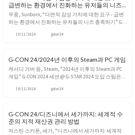
급변하는 환경에서 진화하는 유저들의 니즈
충족하기
우중, Sunborn, “다면적 감성 가치에 대한 요구 - 급변
하는 환경에서 진화하는 유저들의 니즈 충족하기” G-
CON 2024 세션 @ G-STAR 2024 도입 2016년 소녀전선
19/11/2024
gstar24
발매 이후 게임 시장 환경은 굉장히 크게 변화했다. 서
브컬처가 주류 문화로 진출하고 있고, 2차원 게임이 확
장되고 있다. 자본의 유입과 투자로 대작이 등장하는...
G-CON 24/2024년 이후의 Steam과 PC 게임
캐서디 거버 등, Steam, “2024년 이후의 Steam과 PC
게임” G-CON 2024 세션 @ G-STAR 2024 도입 스팀은
전 세계 게임 산업에서 중요한 역할을 한다. 공급자와
19/11/2024
gstar24
소비자 모두에게 큰 영향을 미친다. 스팀의 성장세 스
팀은 2024년에도 여전히 성장하고 있다. 최대 동시 접
속자 수는 3,800만 명을 돌파했고, 최대 게...
G-CON 24/디즈니에서 세가까지: 세계적 수
준의 지적 재산권 관리 방법
저스틴 스카폰, 세가, “디즈니에서 세가까지: 세계적