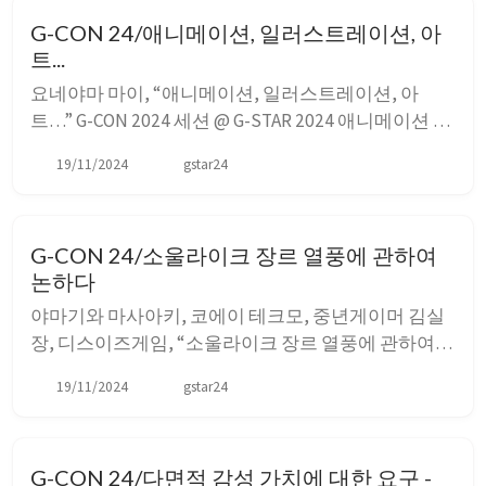
이 더 적절할 것이다. 그래서 동아리 상황을 제대로 파
G-CON 24/애니메이션, 일러스트레이션, 아
악하지 못한 채 회장 역할을 잡게...
트...
요네야마 마이, “애니메이션, 일러스트레이션, 아
트…” G-CON 2024 세션 @ G-STAR 2024 애니메이션 커
리어의 시작은 애니메이션, 그 중에서 동화 연결 작업
19/11/2024
gstar24
이었다. 동화 연결 작업을 시작으로 커리어를 쌓으면
서 다양한 애니메이션 작업에 참여했다. 킬라킬에서는
작화 감독을 맡았는데, 20명의 원화를 관리하면서 작
G-CON 24/소울라이크 장르 열풍에 관하여
화를 통일하고 작화의 최...
논하다
야마기와 마사아키, 코에이 테크모, 중년게이머 김실
장, 디스이즈게임, “소울라이크 장르 열풍에 관하여
논하다” G-CON 2024 세션 @ G-STAR 2024 소울라이크
19/11/2024
gstar24
의 정의 야마기와 PD의 견해 소울라이크는 어려운 게
임이라는 이미지가 있지만 단순히 어렵기만 한 게임은
아니다. 소울라이크에 있어서 성취감과 달성감이 가장
G-CON 24/다면적 감성 가치에 대한 요구 -
중요한 요소이고, 역경...