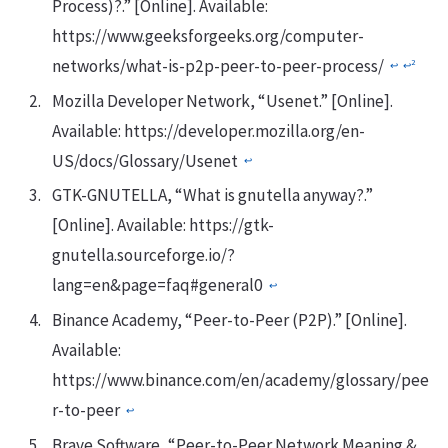
Process)?.” [Online]. Available:
https://www.geeksforgeeks.org/computer-
networks/what-is-p2p-peer-to-peer-process/
2
↩
↩
Mozilla Developer Network, “Usenet.” [Online].
Available: https://developer.mozilla.org/en-
US/docs/Glossary/Usenet
↩
GTK-GNUTELLA, “What is gnutella anyway?.”
[Online]. Available: https://gtk-
gnutella.sourceforge.io/?
lang=en&page=faq#general0
↩
Binance Academy, “Peer-to-Peer (P2P).” [Online].
Available:
https://www.binance.com/en/academy/glossary/pee
r-to-peer
↩
Brave Software, “Peer-to-Peer Network Meaning &