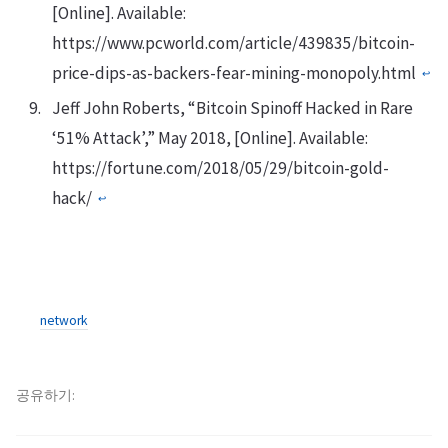
[Online]. Available:
https://www.pcworld.com/article/439835/bitcoin-
price-dips-as-backers-fear-mining-monopoly.html
↩
Jeff John Roberts, “Bitcoin Spinoff Hacked in Rare
‘51% Attack’,” May 2018, [Online]. Available:
https://fortune.com/2018/05/29/bitcoin-gold-
hack/
↩
network
공유하기