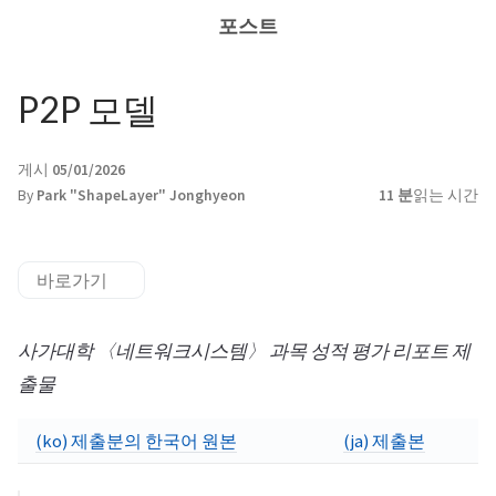
포스트
P2P 모델
게시
05/01/2026
By
Park "ShapeLayer" Jonghyeon
11 분
읽는 시간
바로가기
사가대학 〈네트워크시스템〉 과목 성적 평가 리포트 제
출물
(ko) 제출분의 한국어 원본
(ja) 제출본