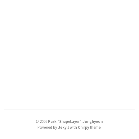
©
2026
Park "ShapeLayer" Jonghyeon
.
Powered by
Jekyll
with
Chirpy
theme.