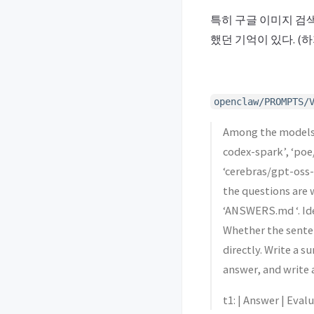
특히 구글 이미지 검색
했던 기억이 있다. (
openclaw/PROMPTS/
Among the models r
codex-spark’, ‘poe
‘cerebras/gpt-oss-
the questions are
‘ANSWERS.md ‘. Ide
Whether the senten
directly. Write a s
answer, and write
t1: | Answer | Evaluati