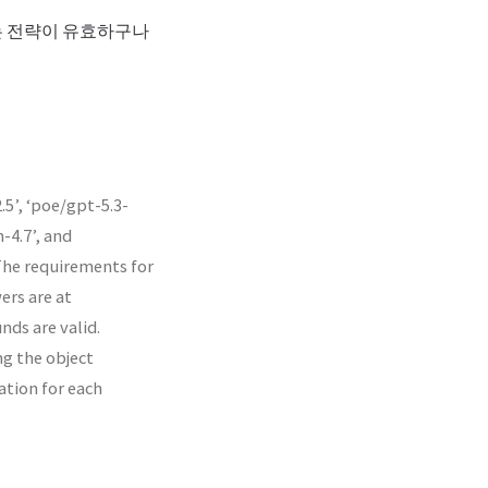
하는 전략이 유효하구나
5’, ‘poe/gpt-5.3-
-4.7’, and
 The requirements for
ers are at
nds are valid.
ng the object
ation for each