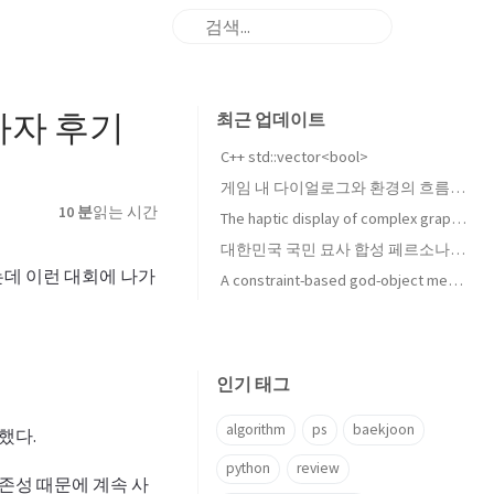
참가자 후기
최근 업데이트
C++ std::vector<bool>
게임 내 다이얼로그와 환경의 흐름 변화 및 그 제어 방법에 대하여
10 분
읽는 시간
The haptic display of complex graphical environments 리뷰
대한민국 국민 묘사 합성 페르소나의 9Axes 평가 수행
데 이런 대회에 나가
A constraint-based god-object method for haptic display 리뷰
인기 태그
algorithm
ps
baekjoon
했다.
python
review
의존성 때문에 계속 사