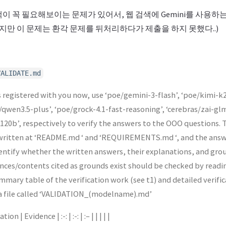
이 꼭 필요해보이는 문제가 있어서, 웹 검색에 Gemini를 사용
하지만 이 문제는 환각 문제를 뒤처리하다가 제출을 하지 못했다..)
VALIDATE.md
egistered with you now, use ‘poe/gemini-3-flash’, ‘poe/kimi-k2.
/qwen3.5-plus’, ‘poe/grock-4.1-fast-reasoning’, ‘cerebras/zai-glm
120b’, respectively to verify the answers to the OOO questions.
 written at ‘README.md ‘ and ‘REQUIREMENTS.md ‘, and the answ
ntify whether the written answers, their explanations, and grou
ces/contents cited as grounds exist should be checked by readi
ummary table of the verification work (see t1) and detailed verific
 a file called ‘VALIDATION_(modelname).md’
on | Evidence | :-: | :-: | :– | | | | |