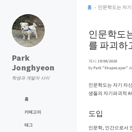
홈
인문학도는 자기
인문학도는
를 파괴하
Park
게시
19/06/2026
Jonghyeon
By
Park "ShapeLayer" 
학생과 개발자 사이
인문학도는 자기 자신
생들의 자기파괴적 AI
홈
도입
카테고리
태그
인문학, 인간으로서 