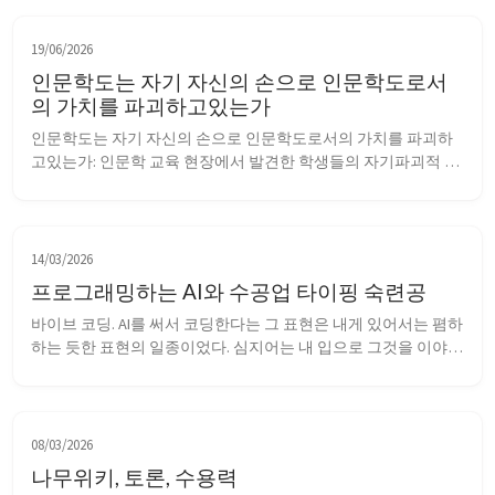
19/06/2026
인문학도는 자기 자신의 손으로 인문학도로서
의 가치를 파괴하고있는가
인문학도는 자기 자신의 손으로 인문학도로서의 가치를 파괴하
고있는가: 인문학 교육 현장에서 발견한 학생들의 자기파괴적 AI 
남용 도입 인문학, 인간으로서 인간 군상을 성찰하고 끊임없이 반
성하며 자기 자신을 이해하려는 학문. 나는 인문학이라는 것을 막
연히 동경해왔다. 그래서 성인 이래 내게는 더 이상 겪을 길이 아
니라고 생각한, 인문계를 다시 한번 ...
14/03/2026
프로그래밍하는 AI와 수공업 타이핑 숙련공
바이브 코딩. AI를 써서 코딩한다는 그 표현은 내게 있어서는 폄하
하는 듯한 표현의 일종이었다. 심지어는 내 입으로 그것을 이야기
한다는 것이, “나는 실력이 부족하여 AI에 의존하지 않으면 안되
는 사람입니다”라고 인정하는 것과도 같이 느껴졌다. 그도 그럴
게, 생성형 AI가 이제 막 세상에 알려졌을 때, 학교에서도 소위 실
력이 좀 부족한 친구들 사이에서...
08/03/2026
나무위키, 토론, 수용력