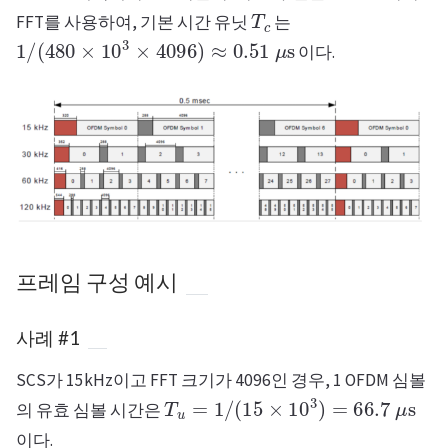
T
c
FFT를 사용하여, 기본 시간 유닛
는
1
/
(
480
×
10
3
×
4096
)
≈
0.51
μ
s
이다.
프레임 구성 예시
사례 #1
SCS가 15kHz이고 FFT 크기가 4096인 경우, 1 OFDM 심볼
T
u
=
1
/
(
15
×
10
3
)
=
66.7
μ
s
의 유효 심볼 시간은
이다.