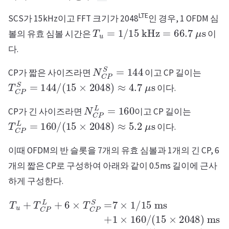
LTE
SCS가 15kHz이고 FFT 크기가 2048
인 경우, 1 OFDM 심
T
u
=
1
/
15
kHz
=
66.7
μ
s
볼의 유효 심볼 시간은
이
다.
N
C
P
S
=
144
CP가 짧은 사이즈라면
이고 CP 길이는
T
C
P
S
=
144
/
(
15
×
2048
)
≈
4.7
μ
s
이다.
N
C
P
L
=
160
CP가 긴 사이즈라면
이고 CP 길이는
T
C
P
L
=
160
/
(
15
×
2048
)
≈
5.2
μ
s
이다.
이때 OFDM의 반 슬롯을 7개의 유효 심볼과 1개의 긴 CP, 6
개의 짧은 CP로 구성하여 아래와 같이 0.5ms 길이에 근사
하게 구성한다.
T
u
+
T
C
P
ms
L
+
6
+
×
6
T
×
C
144
P
S
/
=
(
7
15
×
1
×
/
2048
15
ms
)
ms
+
1
≈
×
160
0.5
ms
/
(
15
×
2048
)