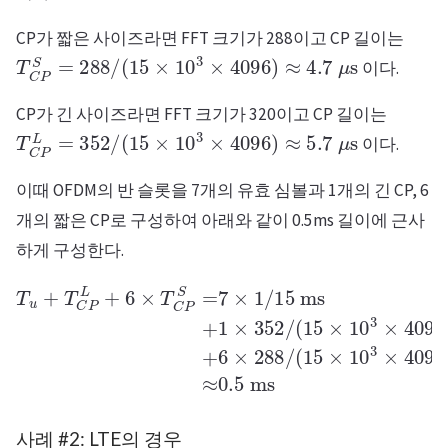
CP가 짧은 사이즈라면 FFT 크기가 288이고 CP 길이는
T
C
P
S
=
288
/
(
15
×
10
3
×
4096
)
≈
4.7
μ
s
이다.
CP가 긴 사이즈라면 FFT 크기가 320이고 CP 길이는
T
C
P
L
=
352
/
(
15
×
10
3
×
4096
)
≈
5.7
μ
s
이다.
이때 OFDM의 반 슬롯을 7개의 유효 심볼과 1개의 긴 CP, 6
개의 짧은 CP로 구성하여 아래와 같이 0.5ms 길이에 근사
하게 구성한다.
T
u
+
4096
T
C
P
)
ms
L
+
6
+
×
6
T
×
C
288
P
S
/
=
(
7
15
×
1
×
/
10
15
3
ms
×
4096
+
1
×
)
ms
352
≈
/
(
0.5
15
×
ms
10
3
×
사례 #2: LTE의 경우