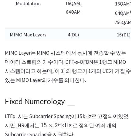
4bi
Modulation
16QAM,
16QAM
64QAM
6bi
64QAM
8b
256QAM
MIMO Max Layers
4(DL)
16(DL), 8
MIMO Layer는 MIMO 시스템에서 동시에 전송할 수 있는
데이터 스트림의 개수이다. DFT-s-OFDM은 1랭크 MIMO
시스템이라고 하는데, 이 때의 랭크가 1개의 UE가 가질 수
있는 MIMO Layer의 개수를 의미한다.
Fixed Numerology
LTE에서는 Subcarrier Spacing이 15kHz로 고정되어있었
15
×
2
μ
kHz
지만, NR에서는
로 정의된 여러 개의
Subcarrier Spacing을 지원한다.