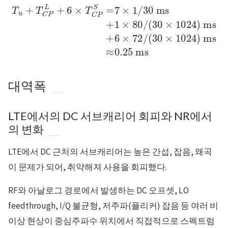
T
u
+
T
C
P
ms
L
+
+
6
×
6
T
×
72
C
P
/
S
(
30
=
7
×
×
1024
1
/
30
)
ms
ms
+
≈
1
0.25
×
80
/
ms
(
30
×
1024
)
대역폭
LTE에서의 DC 서브캐리어 회피와 NR에서
의 변화
LTE에서 DC 근처의 서브캐리어는 높은 간섭, 잡음, 왜곡
이 문제가 되어, 취약해져 사용을 회피했다.
RF와 아날로그 경로에서 발생하는 DC 오프셋, LO
feedthrough, I/Q 불균형, 저주파(플리커) 잡음 등 여러 비
이상 현상이 중심주파수 위치에서 직접적으로 스펙트럼