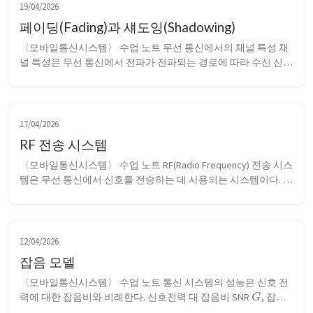
19/04/2026
페이딩(Fading)과 섀도잉(Shadowing)
〈모바일통신시스템〉 수업 노트 무선 통신에서의 채널 특성 채
널 특성은 무선 통신에서 전파가 전파되는 경로에 따라 수신 신
호 강도가 어떻게 변화하는지 설명하는 개념들을 일컫는다. 이들 
특성을 이해하고 현실에 적절히 적용함으로써, 통신 시스템을 설
계하고 운용할 수 있다. 페이딩(Fading) 페이딩은 어떠한 채널이 
겪는 신호 강도의 변화를 의미...
17/04/2026
RF 전송 시스템
〈모바일통신시스템〉 수업 노트 RF(Radio Frequency) 전송 시스
템은 무선 통신에서 신호를 전송하는 데 사용되는 시스템이다. 시
스템은 기본적으로 안테나, 증폭기, 필터, 믹서, 오실레이터 등으
로 구성된다. 이 시스템은 다양한 주파수 대역에서 작동하며, 각 
대역은 특정한 용도와 특성을 가지고 있다. 안테나 안테나는 보
통 파장의 1...
12/04/2026
잡음 모델
〈모바일통신시스템〉 수업 노트 통신 시스템의 성능은 신호 전
G
력에 대한 잡음비와 비례한다. 신호전력 대 잡음비 SNR 
, 잡음 
f
F
인자(noise factor) 
, 잡음 지수(noise figure) 
 는 다음의 관계