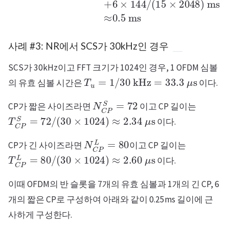
사례 #3: NR에서 SCS가 30kHz인 경우
SCS가 30kHz이고 FFT 크기가 1024인 경우, 1 OFDM 심볼
T
u
=
1
/
30
kHz
=
33.3
μ
s
의 유효 심볼 시간은
이다.
N
C
P
S
=
72
CP가 짧은 사이즈라면
이고 CP 길이는
T
C
P
S
=
72
/
(
30
×
1024
)
≈
2.34
μ
s
이다.
N
C
P
L
=
80
CP가 긴 사이즈라면
이고 CP 길이는
T
C
P
L
=
80
/
(
30
×
1024
)
≈
2.60
μ
s
이다.
이때 OFDM의 반 슬롯을 7개의 유효 심볼과 1개의 긴 CP, 6
개의 짧은 CP로 구성하여 아래와 같이 0.25ms 길이에 근
사하게 구성한다.