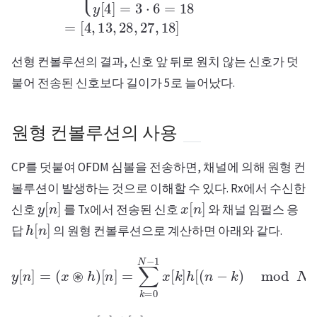
선형 컨볼루션의 결과, 신호 앞 뒤로 원치 않는 신호가 덧
붙어 전송된 신호보다 길이가 5로 늘어났다.
원형 컨볼루션의 사용
CP를 덧붙여 OFDM 심볼을 전송하면, 채널에 의해 원형 컨
볼루션이 발생하는 것으로 이해할 수 있다. Rx에서 수신한
y
[
n
]
x
[
n
]
신호
를 Tx에서 전송된 신호
와 채널 임펄스 응
h
[
n
]
답
의 원형 컨볼루션으로 계산하면 아래와 같다.
y
[
n
]
=
(
x
⊛
h
)
[
n
]
=
∑
k
=
0
N
−
1
x
[
k
]
h
[
(
n
−
k
)
mod
N
]
x
[
n
]
h
[
n
]