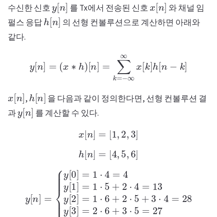
y
[
n
]
x
[
n
]
수신한 신호
를 Tx에서 전송된 신호
와 채널 임
h
[
n
]
펄스 응답
의 선형 컨볼루션으로 계산하면 아래와
같다.
y
[
n
]
=
(
x
∗
h
)
[
n
]
=
∑
k
=
−
∞
∞
x
[
k
]
h
[
n
−
k
]
x
[
n
]
h
[
n
]
,
을 다음과 같이 정의한다면, 선형 컨볼루션 결
y
[
n
]
과
를 계산할 수 있다.
x
[
n
]
=
[
1
,
2
,
3
]
h
[
n
]
=
[
4
,
5
,
6
]
{
y
28
[
y
0
[
]
3
=
]
1
=
⋅
2
4
⋅
=
6
4
+
y
3
[
⋅
1
5
]
=
=
27
1
⋅
y
5
[
+
4
y
2
]
[
⋅
=
n
4
3
=
]
⋅
=
13
6
=
y
18
[
2
=
]
[
=
4
1
,
⋅
13
6
+
,
28
2
⋅
5
,
27
+
3
,
⋅
18
4
=
]