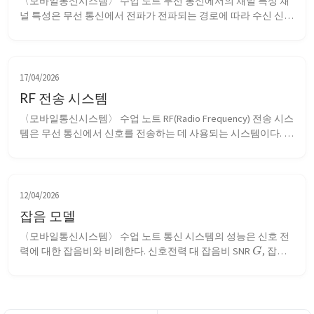
〈모바일통신시스템〉 수업 노트 무선 통신에서의 채널 특성 채
널 특성은 무선 통신에서 전파가 전파되는 경로에 따라 수신 신
호 강도가 어떻게 변화하는지 설명하는 개념들을 일컫는다. 이들 
특성을 이해하고 현실에 적절히 적용함으로써, 통신 시스템을 설
계하고 운용할 수 있다. 페이딩(Fading) 페이딩은 어떠한 채널이 
겪는 신호 강도의 변화를 의미...
17/04/2026
RF 전송 시스템
〈모바일통신시스템〉 수업 노트 RF(Radio Frequency) 전송 시스
템은 무선 통신에서 신호를 전송하는 데 사용되는 시스템이다. 시
스템은 기본적으로 안테나, 증폭기, 필터, 믹서, 오실레이터 등으
로 구성된다. 이 시스템은 다양한 주파수 대역에서 작동하며, 각 
대역은 특정한 용도와 특성을 가지고 있다. 안테나 안테나는 보
통 파장의 1...
12/04/2026
잡음 모델
〈모바일통신시스템〉 수업 노트 통신 시스템의 성능은 신호 전
G
력에 대한 잡음비와 비례한다. 신호전력 대 잡음비 SNR 
, 잡음 
f
F
인자(noise factor) 
, 잡음 지수(noise figure) 
 는 다음의 관계
로 이루어진다. [F = \frac{\text{SNR}{\text{in}}}{\text{SNR}
{\text{out}}}...