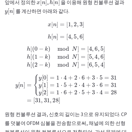
앞에서 정의한
,
을 이용해 원형 컨볼루션 결과
y
[
n
]
를 계산하면 아래와 같다.
x
[
n
]
=
[
1
,
2
,
3
]
h
[
n
]
=
[
4
,
5
,
6
]
h
[
(
0
−
[
k
5
,
)
4
mod
,
6
]
h
N
[
(
]
2
=
−
[
4
k
,
)
6
mod
,
5
]
h
N
[
(
]
1
=
−
[
k
6
,
)
5
mod
,
4
]
N
]
=
{
y
[
0
]
=
1
⋅
4
+
2
1
⋅
⋅
6
6
+
+
3
2
⋅
⋅
5
5
=
+
31
3
⋅
y
4
y
[
=
[
n
1
28
]
]
=
=
=
1
[
⋅
31
5
+
,
31
2
⋅
4
,
28
+
3
]
⋅
6
=
31
y
[
2
]
=
원형 컨볼루션 결과, 신호의 길이는 3으로 유지되었다. CP
를 덧붙여 OFDM 심볼을 전송함으로써, 채널에 의한 선형
컨볼루션이 원형 컨볼루션으로 전환되어, 간섭 문제에 대